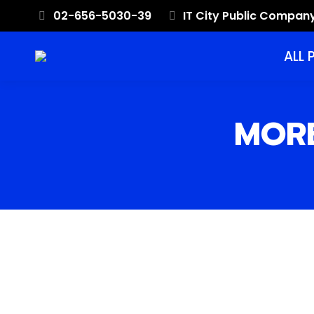
02-656-5030-39
IT City Public Compan
ALL
MORB