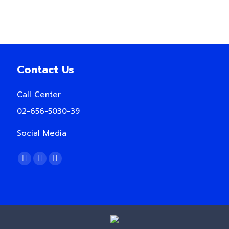
Contact Us
Call Center
02-656-5030-39
Social Media
Find us on:
Facebook
YouTube
Rss
page
page
page
opens
opens
opens
in
in
in
new
new
new