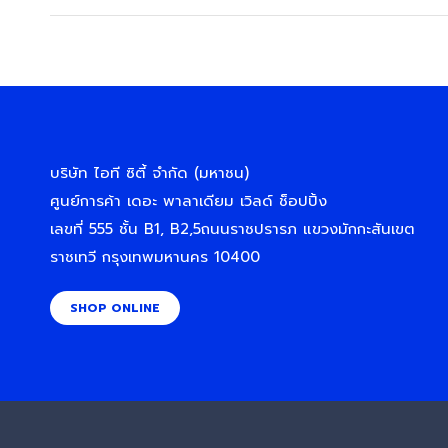
บริษัท ไอที ซิตี้ จำกัด (มหาชน)
ศูนย์การค้า เดอะ พาลาเดียม เวิลด์ ช็อปปิ้ง
เลขที่ 555 ชั้น B1, B2,5ถนนราชปรารภ แขวงมักกะสันเขต
ราชเทวี กรุงเทพมหานคร 10400
SHOP ONLINE